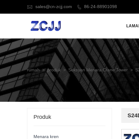
sales@cn-zcjj.com
86-24-88901098


LAMA
rumah
>
produk
>
Seksyen Menara Crane Tower
>
S
S24
Produk
Menara kren