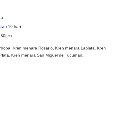
na
aran
10 hari
n
50pcs
doba, Kren menara Rosario, Kren menara Laplata, Kren
Plata, Kren menara San Miguel de Tucuman,