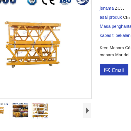
jenama
ZCJJ
asal produk
Chi
Masa penghant
kapasiti bekala
Kren Menara Cór
menara Mar del 

Email