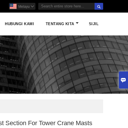

Melayu

HUBUNGI KAMI
TENTANG KITA
SIJIL

t Section For Tower Crane Masts