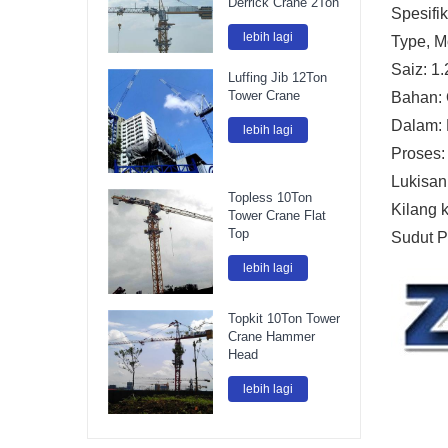
Derrick Crane 2Ton
Spesifi
lebih lagi
Type, M
Saiz: 
Luffing Jib 12Ton
Tower Crane
Bahan:
Dalam: 
lebih lagi
Proses:
Lukisan
Topless 10Ton
Kilang 
Tower Crane Flat
Top
Sudut P
lebih lagi
Topkit 10Ton Tower
Crane Hammer
Head
lebih lagi