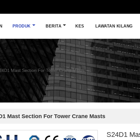
N
PRODUK
BERITA
KES
LAWATAN KILANG
24D1 Mast Section For Tower Crane Masts
D1 Mast Section For Tower Crane Masts
S24D1 Mas