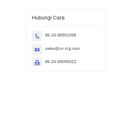
Hubungi Cara
86-24-88901098

sales@cn-zcjj.com

86-24-88095022
